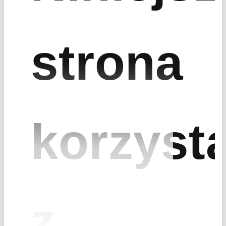
strona
* Uzupełnienie pól formularza kontaktowego stanowi zgodę na
przetwarzanie wpisanych danych osobowych przez Fracthon sp. z...
Więcej
* Pola wymagane
korzyst
Wyślij wiadomość
z