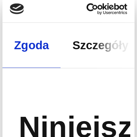
Zgoda
Szczegóły
Formularz sprzedaży nowych
inwestycji
Niniejsz