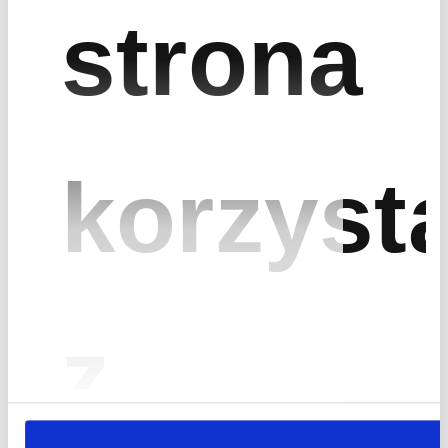
strona
* Uzupełnienie pól formularza kontaktowego stanowi zgodę na
przetwarzanie wpisanych danych osobowych przez Fracthon sp. z...
Więcej
* Pola wymagane
Wyślij wiadomość
korzyst
z