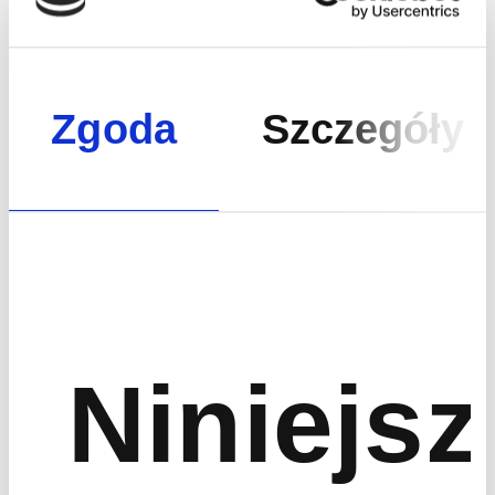
Zgoda
Szczegóły
Sales new investments form
Niniejsz