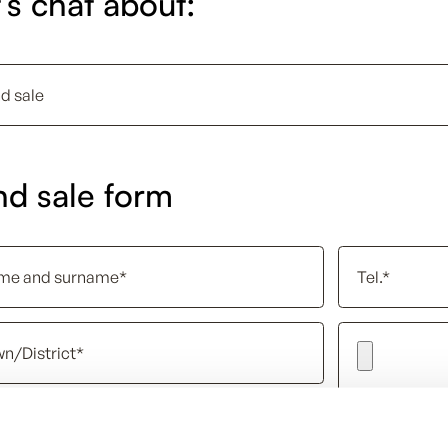
’s chat about:
nd sale form