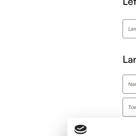
Let
La