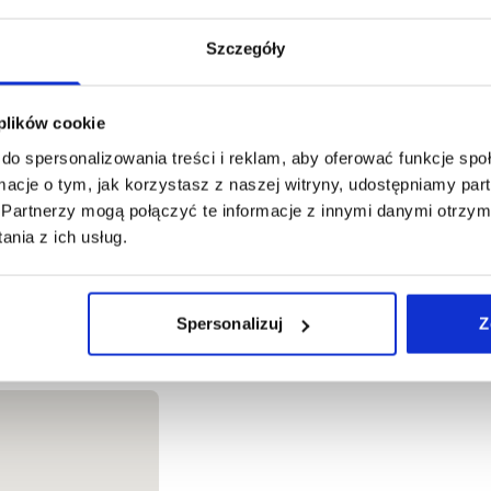
Szczegóły
Filling in the fields of the contact form constitutes c
 plików cookie
...
More
do spersonalizowania treści i reklam, aby oferować funkcje sp
ormacje o tym, jak korzystasz z naszej witryny, udostępniamy p
Partnerzy mogą połączyć te informacje z innymi danymi otrzym
nia z ich usług.
Send message
Spersonalizuj
Z