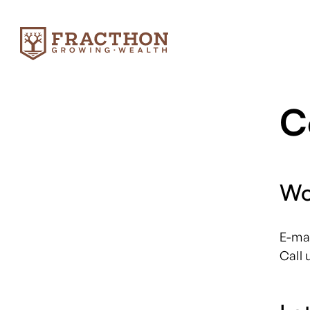
C
Wou
E-mai
Call 