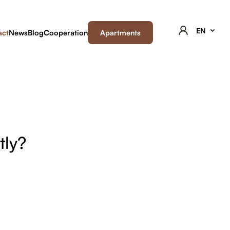
EN
act
News
Blog
Cooperation
Apartments
tly?