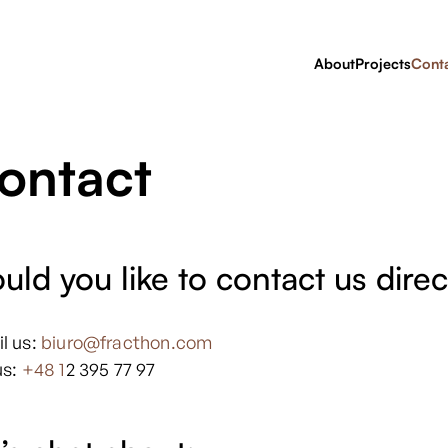
About
Projects
Cont
ontact
ld you like to contact us direc
l us:
biuro@fracthon.com
us:
+48 1
2 395 77 97