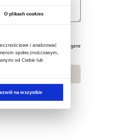
O plikach cookies
onsent to the processing of
ołecznościowe i analizować
* Pola wymagane
artnerom społecznościowym,
anymi od Ciebie lub
ezwól na wszystkie