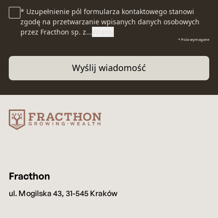
reklam,
* Uzupełnienie pól formularza kontaktowego stanowi
zgodę na przetwarzanie wpisanych danych osobowych
przez Fracthon sp. z...
Więcej
* Pola wymagane
aby
Wyślij wiadomość
oferowa
funkcje
Fracthon
ul. Mogilska 43, 31-545 Kraków