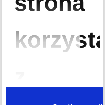
strona
korzyst
z
Dowiedz się, jak
możemy zwiększyć