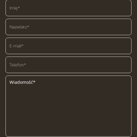
pliki
cookie
do
spersona
treści i