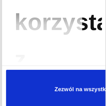
korzyst
z
plików
Zezwól na wszystk