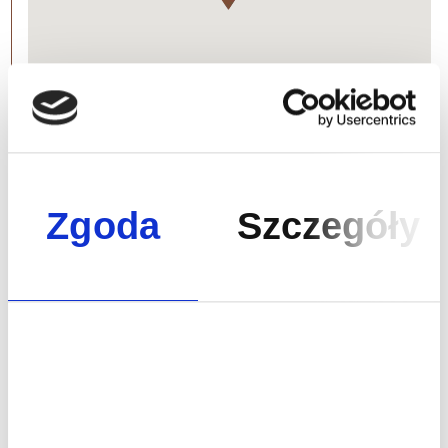
Zgoda
Szczegóły
Dowiedz się, jak
możemy zwiększyć
wartość Twoich
inwestycji