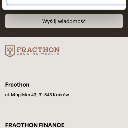
przez Fracthon sp. z...
Więcej
* Pola wymagane
Wykorzy
Wyślij wiadomość
pliki
cookie
Fracthon
ul. Mogilska 43, 31-545 Kraków
do
FRACTHON FINANCE