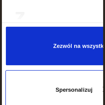
z
plików
Zezwól na wszystk
cookie
Spersonalizuj
* Uzupełnienie pól formularza kontaktowego stanowi
zgodę na przetwarzanie wpisanych danych osobowych