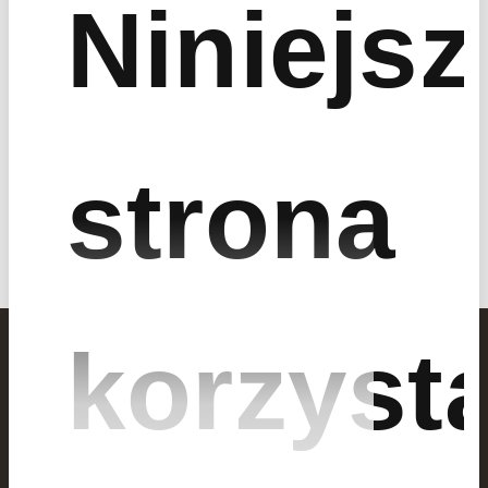
Niniejsz
Fracthon
ul. Mogilska 43
biuro@fracthon.com
31-545 Kraków
+ 48 12 395 77 97
strona
Dział sprzedaży i inwestycji
Dział partnerów biznesowych
korzyst
Napisz do nas