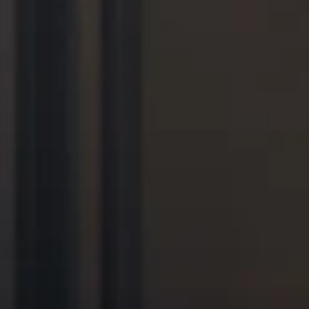
jak
korzysta
z
naszej
witryny,