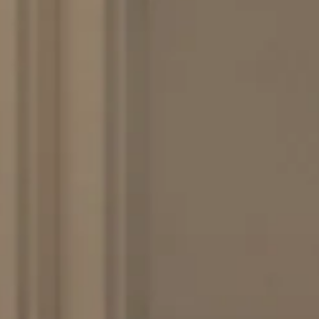
treści i
reklam,
aby
oferowa