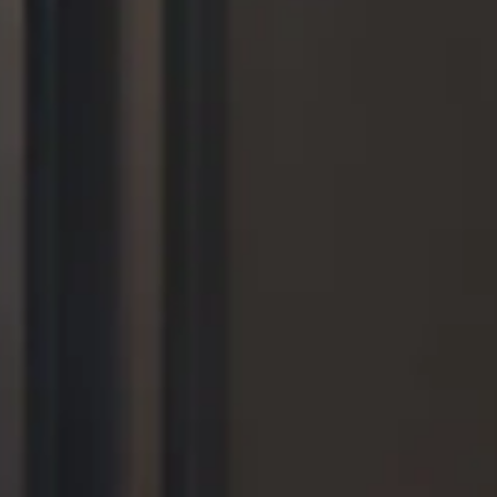
naszej
witrynie.
Informac
o tym,