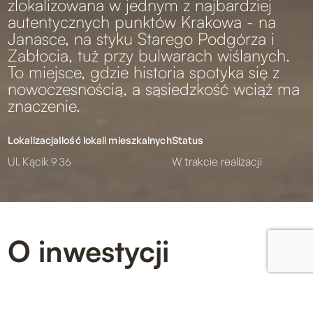
zlokalizowana w jednym z najbardziej
autentycznych punktów Krakowa - na
Janasce, na styku Starego Podgórza i
analityc
Zabłocia, tuż przy bulwarach wiślanych.
To miejsce, gdzie historia spotyka się z
nowoczesnością, a sąsiedzkość wciąż ma
znaczenie.
Partnerz
Lokalizacja
Ilość lokali mieszkalnych
Status
Ul. Kącik 9
36
W trakcie realizacji
mogą
O inwestycji
połączyć
Zobacz stronę inwestycji