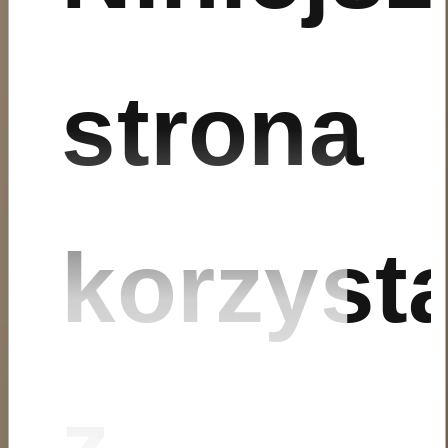
strona
korzyst
z