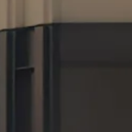
funkcje
społecz
i
analizo
ruch w