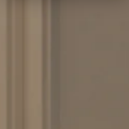
Wykorzy
pliki
cookie
do
spersona